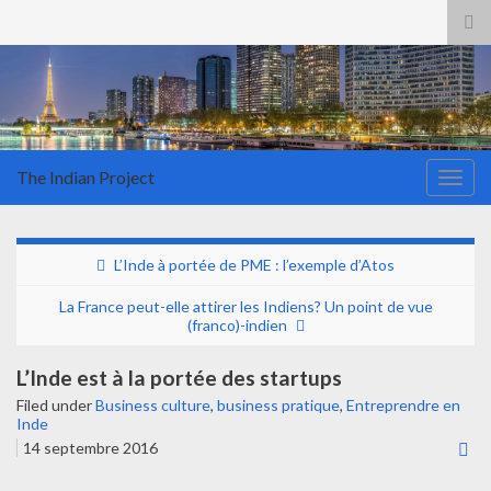
Tog
sea
for
The Indian Project
Togg
navig
L’Inde à portée de PME : l’exemple d’Atos
La France peut-elle attirer les Indiens? Un point de vue
(franco)-indien
L’Inde est à la portée des startups
Filed under
Business culture
,
business pratique
,
Entreprendre en
Inde
14 septembre 2016