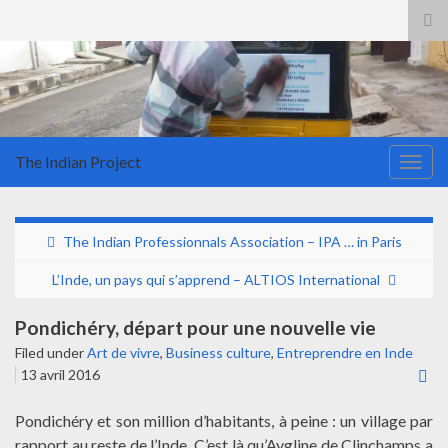
Tog
sea
for
The Indian Project
Togg
navig
The Indian Professionnals Association – IPA … in Paris
L’Inde, un pays qui s’apprend – ALTIOS International
Pondichéry, départ pour une nouvelle vie
Filed under
Art de vivre
,
Business culture
,
Entreprendre en Inde
13 avril 2016
Pondichéry et son million d’habitants, à peine : un village par
rapport au reste de l’Inde. C’est là qu’Aygline de Clinchamps a