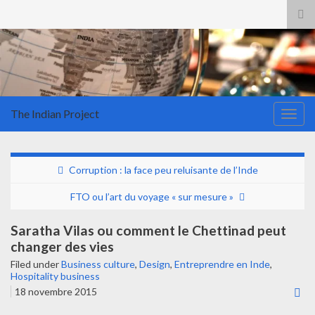
Tog
sea
for
The Indian Project
Togg
navig
Corruption : la face peu reluisante de l’Inde
FTO ou l’art du voyage « sur mesure »
Saratha Vilas ou comment le Chettinad peut
changer des vies
Filed under
Business culture
,
Design
,
Entreprendre en Inde
,
Hospitality business
18 novembre 2015