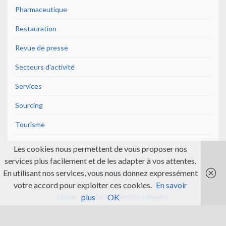
Pharmaceutique
Restauration
Revue de presse
Secteurs d'activité
Services
Sourcing
Tourisme
Les cookies nous permettent de vous proposer nos
services plus facilement et de les adapter à vos attentes.
En utilisant nos services, vous nous donnez expressément
votre accord pour exploiter ces cookies.
En savoir
Home
Contact
Mentions légales
plus
OK
© 2026 The Indian Project.
Made with
by
Graphene Themes
.