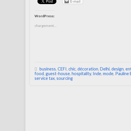
E-mail
WordPress:
chargement…
business
,
CEFI
,
chic
,
décoration
,
Delhi
,
design
,
en
food
,
guest-house
,
hospitality
,
Inde
,
mode
,
Pauline 
service tax
,
sourcing