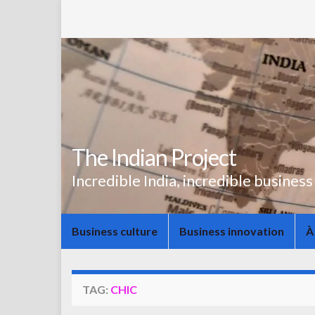
The Indian Project
Incredible India, incredible business
Business culture
Business innovation
À
TAG:
CHIC