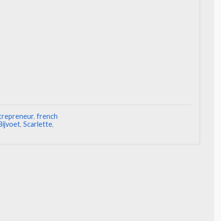
trepreneur
,
french
Bijvoet
,
Scarlette
,