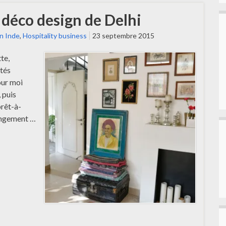
e déco design de Delhi
n Inde
,
Hospitality business
23 septembre 2015
te,
ités
our moi
 puis
rêt-à-
hangement …