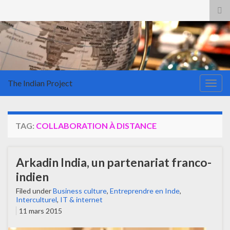
Tog
sea
for
The Indian Project
Togg
navig
TAG:
COLLABORATION À DISTANCE
Arkadin India, un partenariat franco-
indien
Filed under
Business culture
,
Entreprendre en Inde
,
Interculturel
,
IT & internet
11 mars 2015