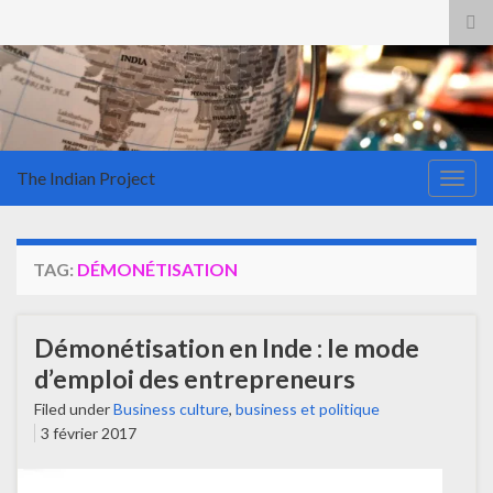
Tog
sea
for
The Indian Project
Togg
navig
TAG:
DÉMONÉTISATION
Démonétisation en Inde : le mode
d’emploi des entrepreneurs
Filed under
Business culture
,
business et politique
3 février 2017