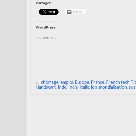
Partager :
E-mail
WordPress:
chargement…
chômage
,
emploi
,
Europe
,
France
,
French tech Ti
Handscart
,
Inde
,
India
,
Italie
,
job
,
mondialisation
,
sus