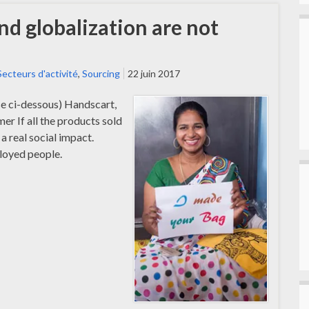
d globalization are not
Secteurs d'activité
,
Sourcing
22 juin 2017
se ci-dessous) Handscart,
er If all the products sold
a real social impact.
loyed people.