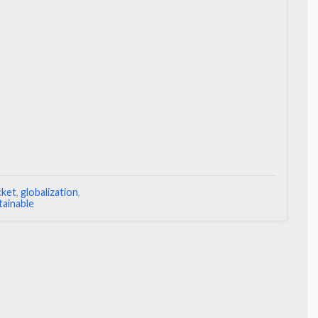
cket
,
globalization
,
tainable