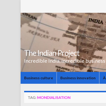
The Indian Project
Incredible India, incredible business
Business culture
Business innovation
À
TAG:
MONDIALISATION