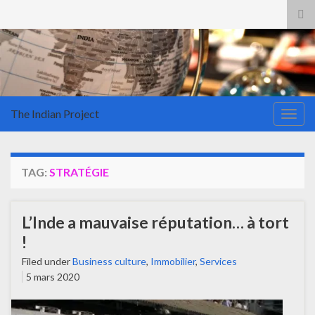
Tog
sea
for
The Indian Project
Togg
navig
TAG:
STRATÉGIE
L’Inde a mauvaise réputation… à tort
!
Filed under
Business culture
,
Immobilier
,
Services
5 mars 2020