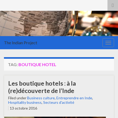
Tog
sea
for
The Indian Project
Togg
navig
TAG:
BOUTIQUE HOTEL
Les boutique hotels : à la
(re)découverte de l’Inde
Filed under
Business culture
,
Entreprendre en Inde
,
Hospitality business
,
Secteurs d'activité
13 octobre 2016