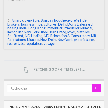
Amarya
,
bien-être
,
Bombay
,
bouche-à-oreile inde
,
brokers
,
business Inde
,
cultures
,
Delhi
,
Doris Delessard
,
healing India
,
Hong Kong
,
immobilier
,
immobilier Mumbai
,
immobilier New Delhi
,
Inde
,
Jean Bracq
,
loyer
,
Mathilde
Souffront
,
MD Healing
,
MD Relocation & Consultancy
,
MR
Relocations
,
Mumbai
,
New Delhi
,
New York
,
propriétaires
,
real estate
,
réputation
,
voyage
FETCHING 3 OF 4 ITEMS LEFT ...
THE INDIAN PROJECT DIRECTEMENT DANS VOTRE BOITE