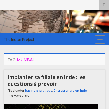
Tog
sea
for
The Indian Project
Togg
navig
TAG:
MUMBAI
Implanter sa filiale en Inde : les
questions à prévoir
Filed under
business pratique
,
Entreprendre en Inde
18 mars 2019