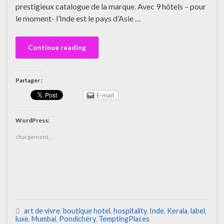
prestigieux catalogue de la marque. Avec 9 hôtels – pour
le moment- l’Inde est le pays d’Asie …
Continue reading
Partager :
E-mail
WordPress:
chargement…
art de vivre
,
boutique hotel
,
hospitality
,
Inde
,
Kerala
,
label
,
luxe
,
Mumbai
,
Pondichéry
,
TemptingPlaces