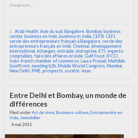
chargement…
Arab Health
,
Asie du sud
,
Bangalore
,
Bombay
,
business
center
,
business en Inde
,
business in India
,
CEFB
,
CEFI
,
cercle des entrepreneurs français à Bangalore
,
cercle des
entrepreneurs français en Inde
,
Chennai
,
développement
international
,
échanges
,
entraide
,
entreprise
,
ETI
,
experts-
comptables
,
faire des affaires en inde
,
Gulf Food
,
IFCCI
,
Indo-french chamber of commerce
,
Laura Prasad
,
Mathilde
Souffront
,
meeting b2b
,
Mobile World Congress
,
Mumbai
,
New Delhi
,
PME
,
prospects
,
société
,
visas
Entre Delhi et Bombay, un monde de
différences
Filed under
Art de vivre
,
Business culture
,
Entreprendre en
Inde
,
Immobilier
6 mai 2015