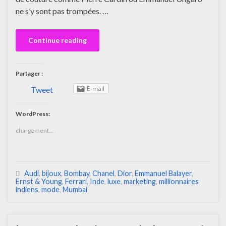
ne s’y sont pas trompées. …
Continue reading
Partager :
E-mail
Tweet
WordPress:
chargement…
Audi
,
bijoux
,
Bombay
,
Chanel
,
Dior
,
Emmanuel Balayer
,
Ernst & Young
,
Ferrari
,
Inde
,
luxe
,
marketing
,
millionnaires
indiens
,
mode
,
Mumbai