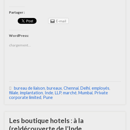
Partager :
E-mail
WordPress:
chargement…
bureau de liaison
,
bureaux
,
Chennai
,
Delhi
,
employés
,
filiale
,
implantation
,
Inde
,
LLP
,
marché
,
Mumbai
,
Private
corporate limited
,
Pune
Les boutique hotels : à la
(re)découverte de l’Inde