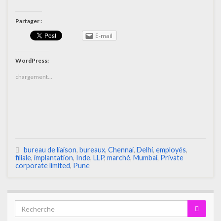
Partager :
E-mail
WordPress:
chargement…
bureau de liaison
,
bureaux
,
Chennai
,
Delhi
,
employés
,
filiale
,
implantation
,
Inde
,
LLP
,
marché
,
Mumbai
,
Private
corporate limited
,
Pune