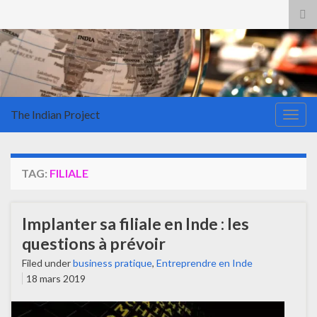
Tog
sea
for
The Indian Project
Togg
navig
TAG:
FILIALE
Implanter sa filiale en Inde : les
questions à prévoir
Filed under
business pratique
,
Entreprendre en Inde
18 mars 2019