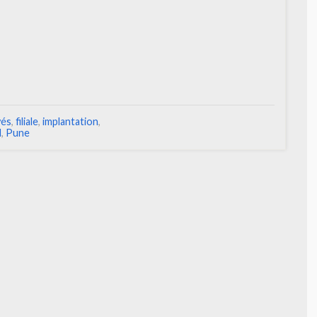
yés
,
filiale
,
implantation
,
d
,
Pune