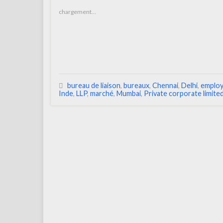
chargement…
bureau de liaison
,
bureaux
,
Chennai
,
Delhi
,
emplo
Inde
,
LLP
,
marché
,
Mumbai
,
Private corporate limite