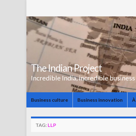
The Indian Project
Incredible India, incredible business
Business culture
Business innovation
À
TAG:
LLP