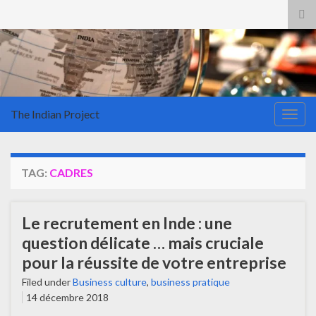
Tog
sea
for
The Indian Project
Togg
navig
TAG:
CADRES
Le recrutement en Inde : une
question délicate … mais cruciale
pour la réussite de votre entreprise
Filed under
Business culture
,
business pratique
14 décembre 2018