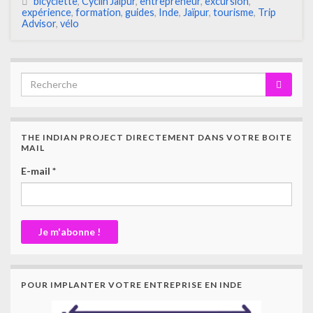
bicyclette
,
Cyclin'Jaipur
,
entrepreneur
,
excursion
,
expérience
,
formation
,
guides
,
Inde
,
Jaïpur
,
tourisme
,
Trip
Advisor
,
vélo
THE INDIAN PROJECT DIRECTEMENT DANS VOTRE BOITE
MAIL
E-mail
*
POUR IMPLANTER VOTRE ENTREPRISE EN INDE