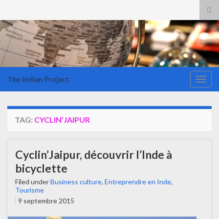
Tog
sea
for
The Indian Project
Togg
navig
TAG:
CYCLIN’JAIPUR
Cyclin’Jaipur, découvrir l’Inde à
bicyclette
Filed under
Business culture
,
Entreprendre en Inde
,
Tourisme
9 septembre 2015