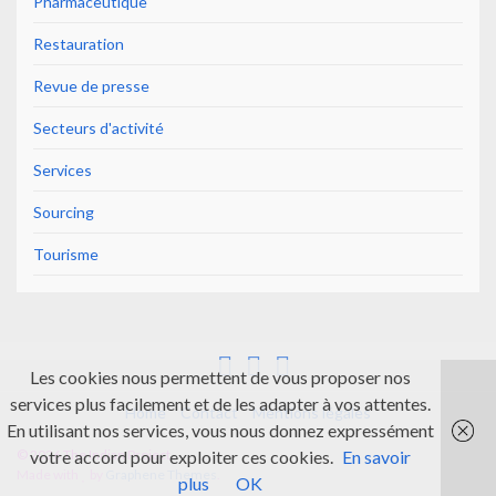
Pharmaceutique
Restauration
Revue de presse
Secteurs d'activité
Services
Sourcing
Tourisme
Les cookies nous permettent de vous proposer nos
services plus facilement et de les adapter à vos attentes.
Home
Contact
Mentions légales
En utilisant nos services, vous nous donnez expressément
© 2026 The Indian Project.
votre accord pour exploiter ces cookies.
En savoir
Made with
by
Graphene Themes
.
plus
OK