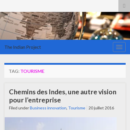
Tog
sea
for
The Indian Project
Togg
navig
TAG:
TOURISME
Chemins des Indes, une autre vision
pour l’entreprise
Filed under
Business innovation
,
Tourisme
20 juillet 2016