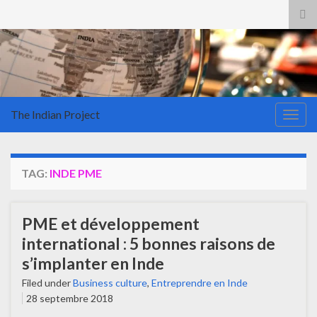
Tog
sea
for
The Indian Project
Togg
navig
TAG:
INDE PME
PME et développement
international : 5 bonnes raisons de
s’implanter en Inde
Filed under
Business culture
,
Entreprendre en Inde
28 septembre 2018