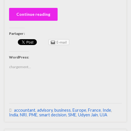
Continue reading
Partager :
E-mail
WordPress:
chargement…
accountant
,
advisory
,
business
,
Europe
,
France
,
Inde
,
India
,
NRI
,
PME
,
smart decision
,
SME
,
Udyen Jain
,
UJA