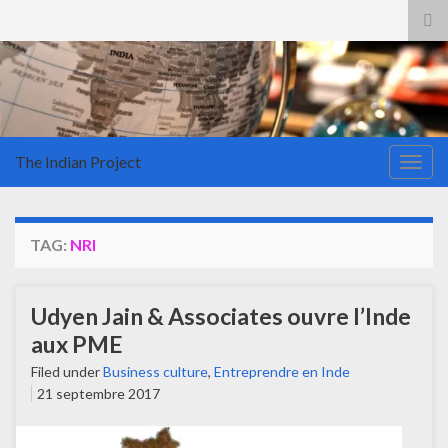
Tog
sea
for
The Indian Project
Togg
navig
TAG:
NRI
Udyen Jain & Associates ouvre l’Inde
aux PME
Filed under
Business culture
,
Entreprendre en Inde
21 septembre 2017