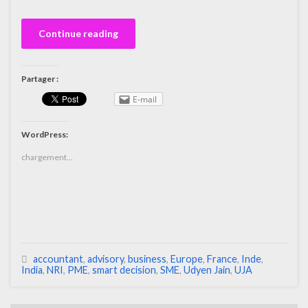
Continue reading
Partager :
E-mail
WordPress:
chargement…
accountant
,
advisory
,
business
,
Europe
,
France
,
Inde
,
India
,
NRI
,
PME
,
smart decision
,
SME
,
Udyen Jain
,
UJA