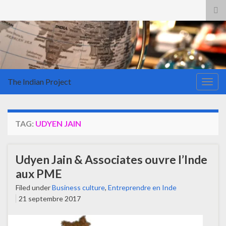
Tog
sea
for
The Indian Project
Togg
navig
TAG:
UDYEN JAIN
Udyen Jain & Associates ouvre l’Inde
aux PME
Filed under
Business culture
,
Entreprendre en Inde
21 septembre 2017