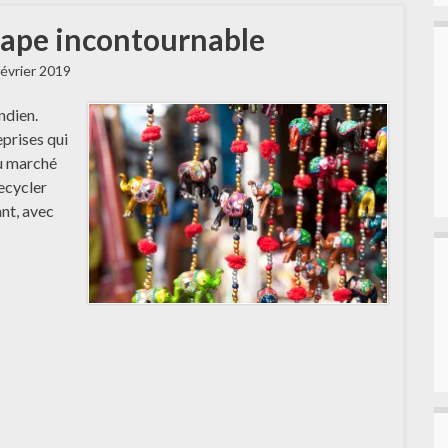
étape incontournable
février 2019
indien.
eprises qui
au marché
ecycler
ant, avec