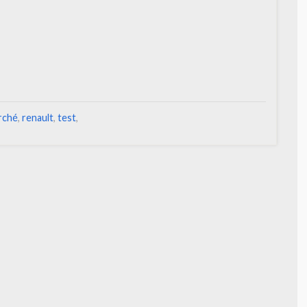
rché
,
renault
,
test
,