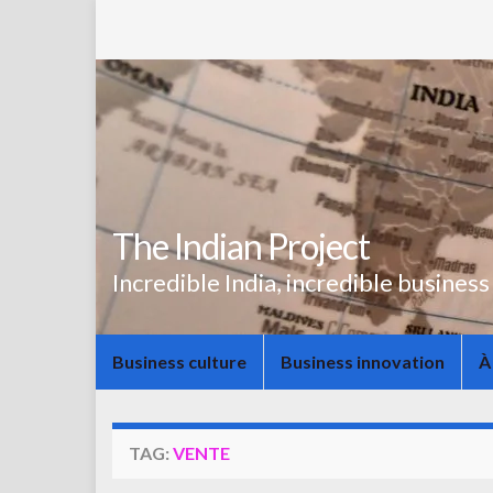
The Indian Project
Incredible India, incredible business
Business culture
Business innovation
À
TAG:
VENTE