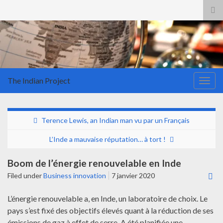
Tog
sea
for
The Indian Project
Togg
navig
Terence Lewis, an Indian man vu par un Français
L’Inde a mauvaise réputation… à tort !
Boom de l’énergie renouvelable en Inde
Filed under
Business innovation
7 janvier 2020
L’énergie renouvelable a, en Inde, un laboratoire de choix. Le
pays s’est fixé des objectifs élevés quant à la réduction de ses
émissions de gaz à effet de serre. A été planifiée une