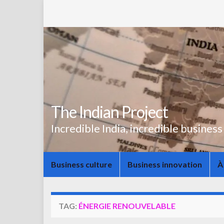
The Indian Project
Incredible India, incredible business
Business culture
Business innovation
À
TAG:
ÉNERGIE RENOUVELABLE