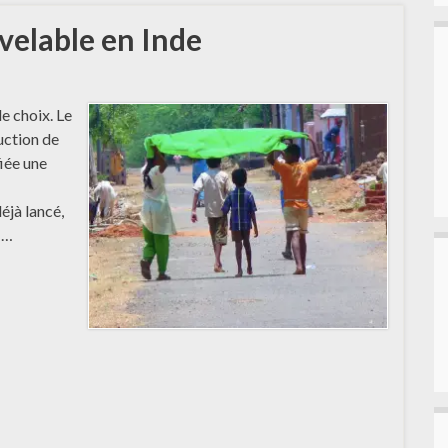
velable en Inde
de choix. Le
duction de
fiée une
éjà lancé,
 …