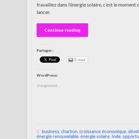
travaillez dans l’énergie solaire, c’est le moment 
lancer.
Continue reading
Partager :
E-mail
WordPress:
chargement…
business
,
charbon
,
croissance économique
,
déve
énergie renouvelable
,
énergie solaire
,
Inde
,
opportu