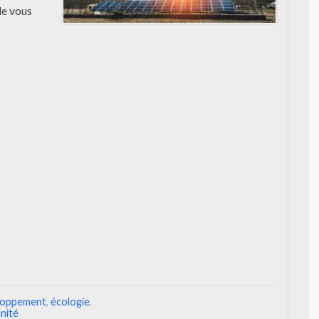
de vous
loppement
,
écologie
,
nité