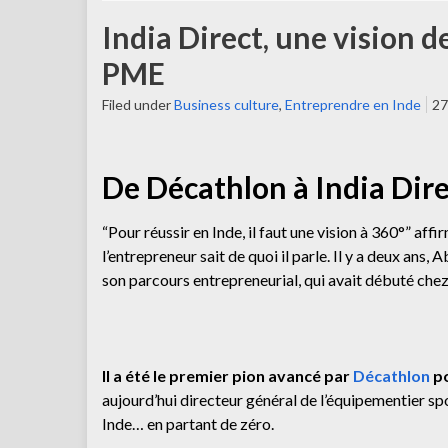
India Direct, une vision d
PME
Filed under
Business culture
,
Entreprendre en Inde
27
De Décathlon à India Dir
“Pour réussir en Inde, il faut une vision à 360°” aff
l’entrepreneur sait de quoi il parle. Il y a deux an
son parcours entrepreneurial, qui avait débuté che
Il a été le premier pion avancé par
Décathlon
po
aujourd’hui directeur général de l’équipementier spo
Inde… en partant de zéro.