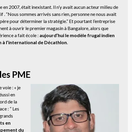
 en 2007, était inexistant. Il n’y avait aucun acteur milieu de
 . “
Nous sommes arrivés sans rien, personne ne nous avait
repère pour déterminer la stratégie.” Et pourtant l’entreprise
nnent à ouvrir le premier magasin à Bangalore, alors que
ience a fait école :
aujourd’hui le modèle frugal indien
n à l’international de Décathlon
.
 les PME
 voie :
« je
éussi en
ord de la
ace : “ Les
 grands
ts en
oppement du