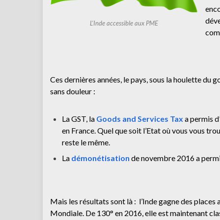
enc
déve
L’Inde accessible aux PME
comm
Ces dernières années, le pays, sous la houlette du 
sans douleur :
La GST, la
Goods and Services Tax
a permis d’
en France. Quel que soit l’Etat où vous vous trou
reste le même.
La
démonétisation
de novembre 2016 a permis
Mais les résultats sont là : l’Inde gagne des place
Mondiale. De 130° en 2016, elle est maintenant cla