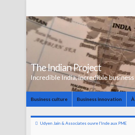
The Indian Project
Incredible India, incredible business
Business culture
Business innovation
À
Udyen Jain & Associates ouvre l’Inde aux PME