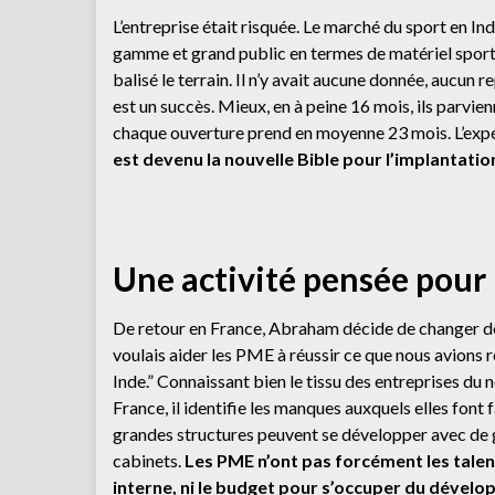
L’entreprise était risquée. Le marché du sport en Inde
gamme et grand public en termes de matériel sportif
balisé le terrain. Il n’y avait aucune donnée, aucun 
est un succès. Mieux, en à peine 16 mois, ils parvie
chaque ouverture prend en moyenne 23 mois. L’expér
est devenu la nouvelle Bible pour l’implantatio
Une activité pensée pour
De retour en France, Abraham décide de changer de
voulais aider les PME à réussir ce que nous avions r
Inde.”
Connaissant bien le tissu des entreprises du n
France, il identifie les manques auxquels elles font f
grandes structures peuvent se développer avec de
cabinets.
Les PME n’ont pas forcément les talen
interne, ni le budget pour s’occuper du dével