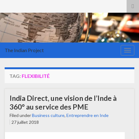
Tog
sea
for
The Indian Project
Togg
navig
TAG:
FLEXIBILITÉ
India Direct, une vision de l’Inde à
360° au service des PME
Filed under
Business culture
,
Entreprendre en Inde
27 juillet 2018