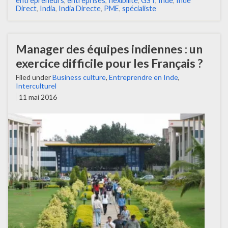
entrepreneurs
,
entreprises
,
flexibilité
,
GST
,
Inde
,
Inde
Direct
,
India
,
India Directe
,
PME
,
spécialiste
Manager des équipes indiennes : un
exercice difficile pour les Français ?
Filed under
Business culture
,
Entreprendre en Inde
,
Interculturel
11 mai 2016