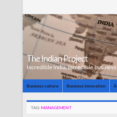
The Indian Project
Incredible India, incredible business
Business culture
Business innovation
À
TAG:
MANAGEMENT