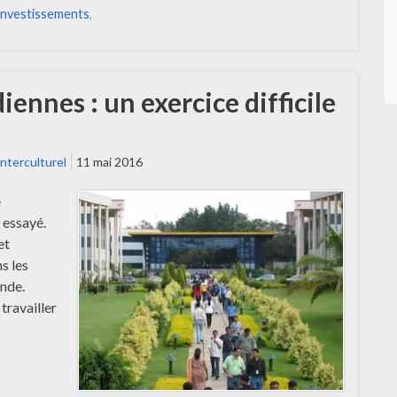
investissements
,
ennes : un exercice difficile
Interculturel
11 mai 2016
e
t essayé.
et
s les
Inde.
travailler