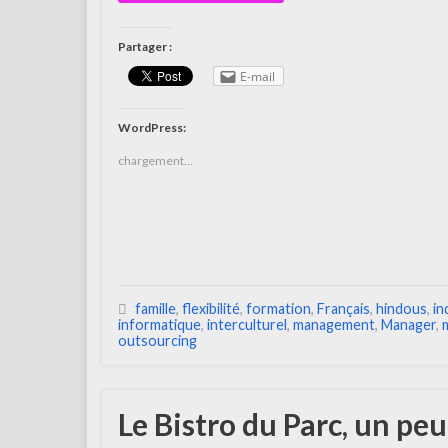
Partager :
E-mail
WordPress:
chargement…
famille
,
flexibilité
,
formation
,
Français
,
hindous
,
in
informatique
,
interculturel
,
management
,
Manager
,
outsourcing
Le Bistro du Parc, un peu