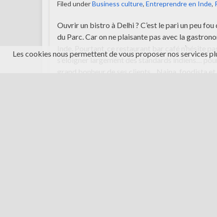
Filed under
Business culture
,
Entreprendre en Inde
,
Ouvrir un bistro à Delhi ? C’est le pari un peu fou
du Parc. Car on ne plaisante pas avec la gastron
Inde. Pourtant, ce restaurant bar café n’hésite pa
Les cookies nous permettent de vous proposer nos services plu
s’éloigner largement des standards indiens… pour
grand bonheur de ses clients. Naina, foodista et
entrepreneuse Premier bistro français en …
Continue reading
Partager :
E-mail
Tweet
WordPress: