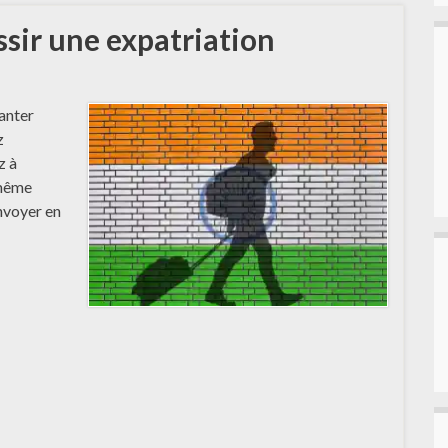
ssir une expatriation
lanter
z
z à
-même
nvoyer en