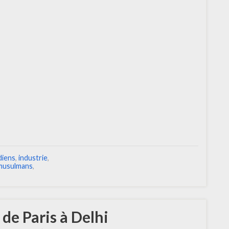
diens
,
industrie
,
musulmans
,
 de Paris à Delhi