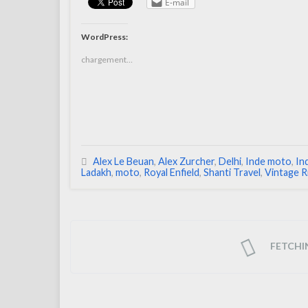
E-mail
WordPress:
chargement…
Alex Le Beuan
,
Alex Zurcher
,
Delhi
,
Inde moto
,
In
Ladakh
,
moto
,
Royal Enfield
,
Shanti Travel
,
Vintage R
FETCHING