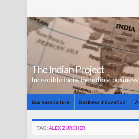
The Indian Project
Incredible India, incredible business
Business culture
Business innovation
À
TAG:
ALEX ZURCHER