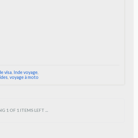
de visa
,
Inde voyage
,
ides
,
voyage à moto
 1 OF 1 ITEMS LEFT ...