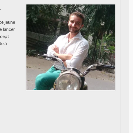
,
ce jeune
e lancer
ncept
de à