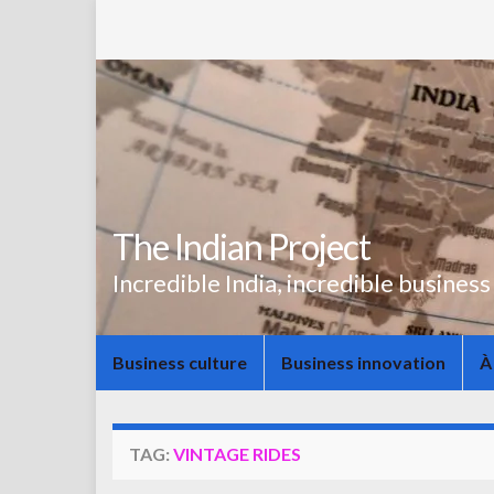
The Indian Project
Incredible India, incredible business
Business culture
Business innovation
À
TAG:
VINTAGE RIDES