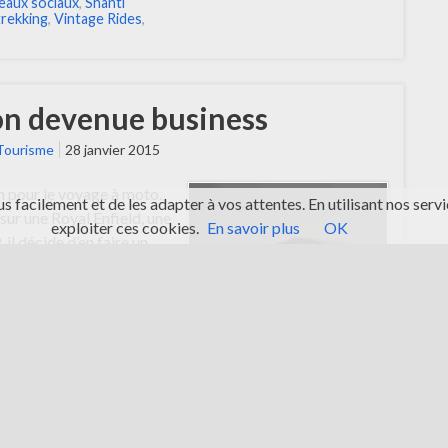
eaux sociaux
,
Shanti
trekking
,
Vintage Rides
,
ion devenue business
Tourisme
28 janvier 2015
n pour le voyage à moto.
s facilement et de les adapter à vos attentes. En utilisant nos se
sur une Royal Enfield, une
exploiter ces cookies.
En savoir plus
OK
il décide d’en faire un
ce de voyage à moto