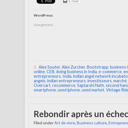
E-mail
WordPress:
chargement…
Alex Souter
,
Alex Zurcher
,
Bootstrapp
,
business 
online
,
CEB
,
doing business in India
,
e-commerce
,
en
entrepreneurs
,
India
,
indian angel network incubato
angels
,
indian entrepreneurs
,
investisseurs
,
marché 
Overcart
,
recommerce
,
Saptarshi Nath
,
second han
smartphone
,
used iphone
,
used market
,
Vintage Rid
Rebondir après un échec
Filed under
Art de vivre
,
Business culture
,
Entreprend