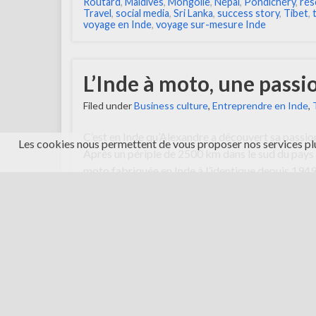
Routard
,
Maldives
,
Mongolie
,
Népal
,
Pondichéry
,
rés
Travel
,
social media
,
Sri Lanka
,
success story
,
Tibet
,
voyage en Inde
,
voyage sur-mesure Inde
L’Inde à moto, une pass
Filed under
Business culture
,
Entreprendre en Inde
,
C’est en Inde qu’Alexandre a découvert sa passio
Les cookies nous permettent de vous proposer nos services plu
Après un périple de 2500 km dans le sud du pays 
moto fabriquée en Inde à l’identique depuis 1949, 
concept de voyage. C’est ainsi qu’est née l’agen
Vintage …
Continue reading