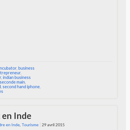
incubator
,
business
trepreneur
,
r
,
indian business
seconde main
,
d
,
second hand iphone
,
es
 en Inde
re en Inde
,
Tourisme
29 avril 2015