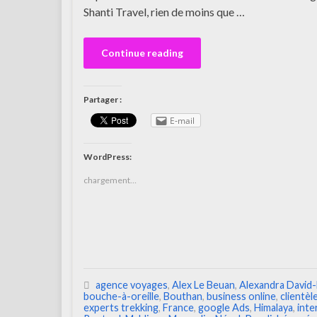
Shanti Travel, rien de moins que …
Continue reading
Partager :
E-mail
WordPress:
chargement…
agence voyages
,
Alex Le Beuan
,
Alexandra David
bouche-à-oreille
,
Bouthan
,
business online
,
clientèl
experts trekking
,
France
,
google Ads
,
Himalaya
,
inte