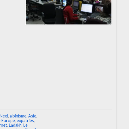
-Neel
,
alpinisme
,
Asie
,
e Europe
,
expatriés
,
rnet
,
Ladakh
,
Le