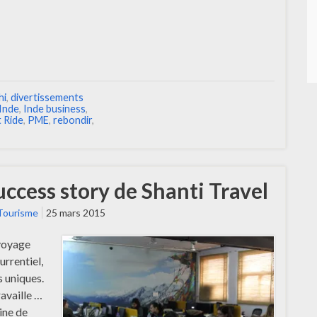
hi
,
divertissements
Inde
,
Inde business
,
 Ride
,
PME
,
rebondir
,
uccess story de Shanti Travel
Tourisme
25 mars 2015
 voyage
urrentiel,
s uniques.
ravaille …
ine de