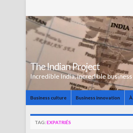
The Indian Project
Incredible India, incredible business
Business culture
Business innovation
À
TAG:
EXPATRIÉS