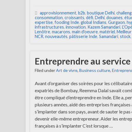
approvisionnement
,
b2b
,
boutique Delhi
,
challen
consommation
,
croissants
,
défi
,
Delhi
,
douanes
,
étu
expertise
,
fooding Inde
,
global Indians
,
Gurgaon
,
hy
infrastructures
,
innovation
,
Kazem Samandari
,
L'Op
Lenôtre
,
macarons
,
main d'oeuvre
,
matériel
,
Meilleur
NCR
,
nouveautés
,
pâtisserie Inde
,
Samandari
,
stock
Entreprendre au service 
Filed under
Art de vivre
,
Business culture
,
Entreprend
Avant d’organiser des soirées pour les célibataire
expatriés de Bombay, Reemma Dalal savait comb
être compliqué d’entreprendre en Inde. Elle a, pe
plusieurs années, aidé des entreprises françaises 
s’implanter dans son pays, avant de sauter le pas 
devenir elle-même entrepreneur. Aider les entrep
françaises à s’implanter C’est lorsque …