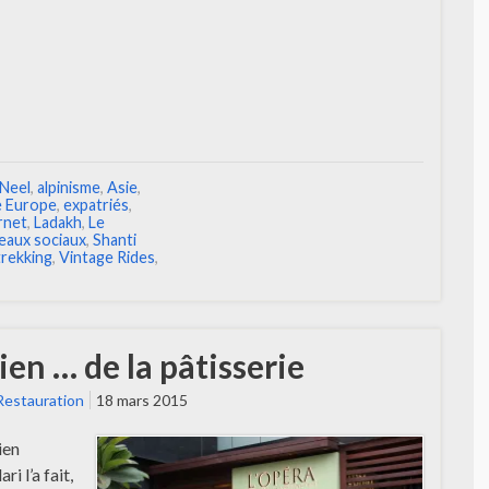
-Neel
,
alpinisme
,
Asie
,
e Europe
,
expatriés
,
rnet
,
Ladakh
,
Le
eaux sociaux
,
Shanti
trekking
,
Vintage Rides
,
ien … de la pâtisserie
Restauration
18 mars 2015
ien
i l’a fait,