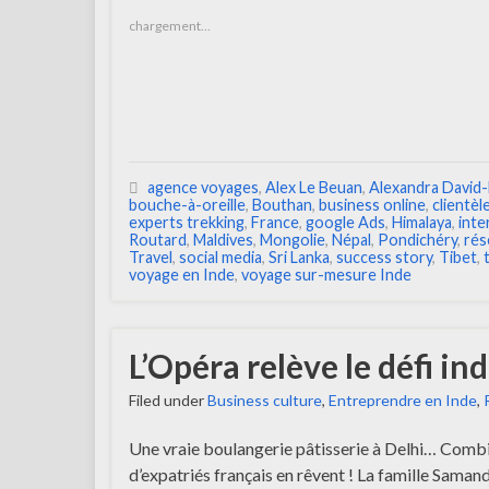
chargement…
agence voyages
,
Alex Le Beuan
,
Alexandra David
bouche-à-oreille
,
Bouthan
,
business online
,
clientèl
experts trekking
,
France
,
google Ads
,
Himalaya
,
inte
Routard
,
Maldives
,
Mongolie
,
Népal
,
Pondichéry
,
rés
Travel
,
social media
,
Sri Lanka
,
success story
,
Tibet
,
voyage en Inde
,
voyage sur-mesure Inde
L’Opéra relève le défi ind
Filed under
Business culture
,
Entreprendre en Inde
,
Une vraie boulangerie pâtisserie à Delhi… Comb
d’expatriés français en rêvent ! La famille Samandar