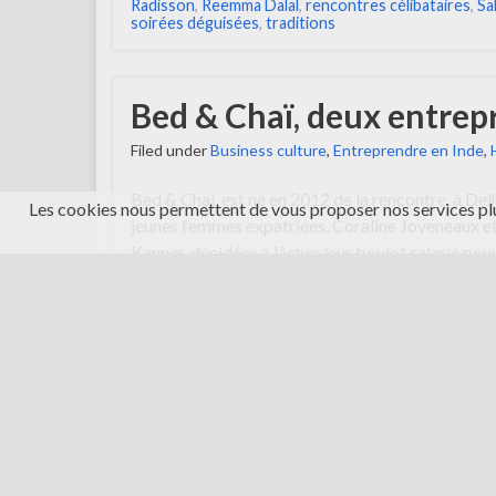
Radisson
,
Reemma Dalal
,
rencontres célibataires
,
Sa
soirées déguisées
,
traditions
Bed & Chaï, deux entrep
Filed under
Business culture
,
Entreprendre en Inde
,
Bed & Chaï, est né en 2012 de la rencontre, à Del
Les cookies nous permettent de vous proposer nos services plu
jeunes femmes expatriées, Coraline Joveneaux et
Kanner, décidées à lâcher leur boulot salarié pour
dans l’hôtellerie. L’envie de se lancer C’est au cou
diner que Clara et Coraline ont pour la première 
évoqué la possibilité d’ouvrir …
Continue reading
Partager :