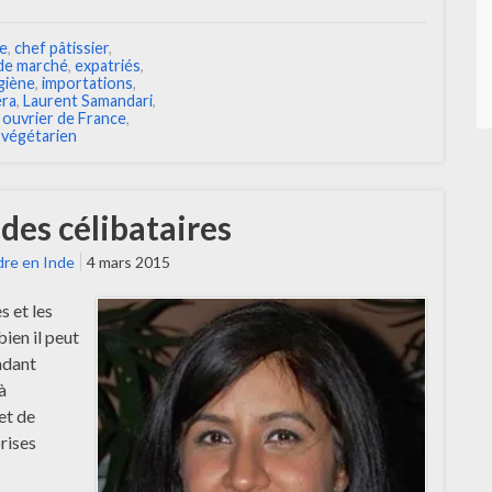
ge
,
chef pâtissier
,
de marché
,
expatriés
,
giène
,
importations
,
éra
,
Laurent Samandari
,
 ouvrier de France
,
,
végétarien
des célibataires
re en Inde
4 mars 2015
s et les
ien il peut
ndant
à
et de
rises