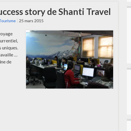
uccess story de Shanti Travel
Tourisme
25 mars 2015
 voyage
urrentiel,
s uniques.
ravaille …
ine de