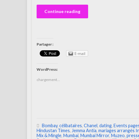
Continue reading
Partager :
E-mail
WordPress:
chargement…
Bombay
,
célibataires
,
Chanel
,
dating
,
Events page
Hindustan Times
,
Jemma Antia
,
mariages arrangés I
Mix & Mingle
,
Mumbai
,
Mumbai Mirror
,
Muzeo
,
presse