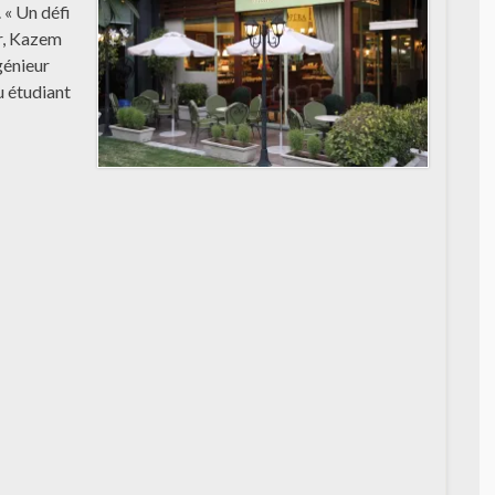
 « Un défi
r, Kazem
génieur
u étudiant