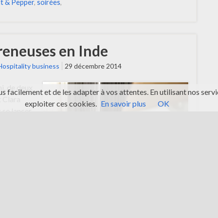
lt & Pepper
,
soirées
,
reneuses en Inde
Hospitality business
29 décembre 2014
hi, de deux
s facilement et de les adapter à vos attentes. En utilisant nos se
 Clara
exploiter ces cookies.
En savoir plus
OK
 se lancer
rs d’un
fois