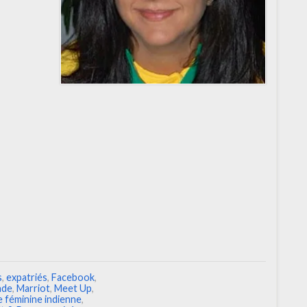
s
,
expatriés
,
Facebook
,
nde
,
Marriot
,
Meet Up
,
 féminine indienne
,