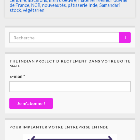
Lenôtre
,
macarons
,
main d'oeuvre
,
matériel
,
Meilleur ouvrier
de France
,
NCR
,
nouveautés
,
pâtisserie Inde
,
Samandari
,
stock
,
végétarien
THE INDIAN PROJECT DIRECTEMENT DANS VOTRE BOITE
MAIL
E-mail
*
POUR IMPLANTER VOTRE ENTREPRISE EN INDE