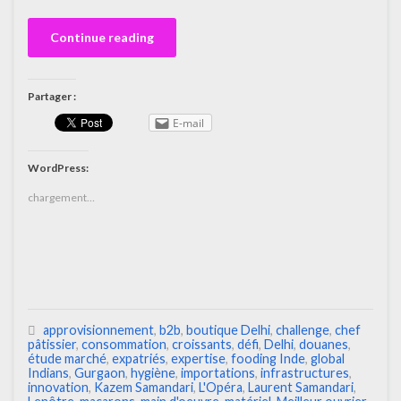
Continue reading
Partager :
E-mail
WordPress:
chargement…
approvisionnement
,
b2b
,
boutique Delhi
,
challenge
,
chef
pâtissier
,
consommation
,
croissants
,
défi
,
Delhi
,
douanes
,
étude marché
,
expatriés
,
expertise
,
fooding Inde
,
global
Indians
,
Gurgaon
,
hygiène
,
importations
,
infrastructures
,
innovation
,
Kazem Samandari
,
L'Opéra
,
Laurent Samandari
,