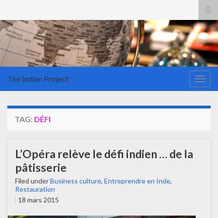
Tog
sea
for
The Indian Project
Togg
navig
TAG:
DÉFI
L’Opéra relève le défi indien … de la
pâtisserie
Filed under
Business culture
,
Entreprendre en Inde
,
Restauration
18 mars 2015