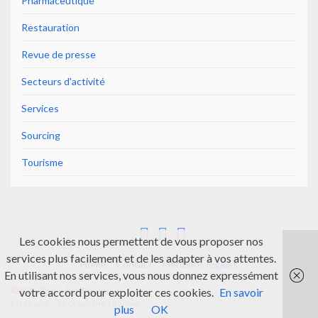
Pharmaceutique
Restauration
Revue de presse
Secteurs d'activité
Services
Sourcing
Tourisme
Les cookies nous permettent de vous proposer nos
services plus facilement et de les adapter à vos attentes.
Home
Contact
Mentions légales
En utilisant nos services, vous nous donnez expressément
votre accord pour exploiter ces cookies.
En savoir
© 2026 The Indian Project.
Made with
by
Graphene Themes
.
plus
OK