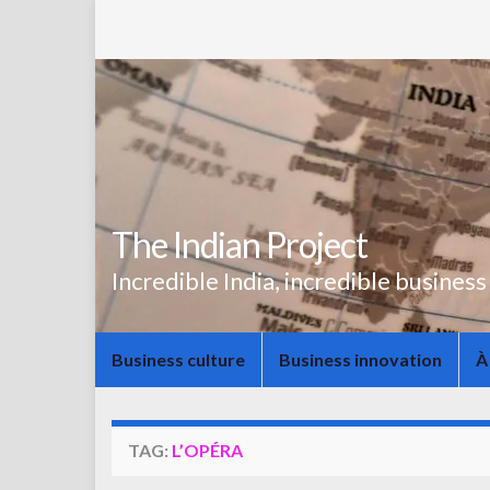
The Indian Project
Incredible India, incredible business
Business culture
Business innovation
À
TAG:
L’OPÉRA