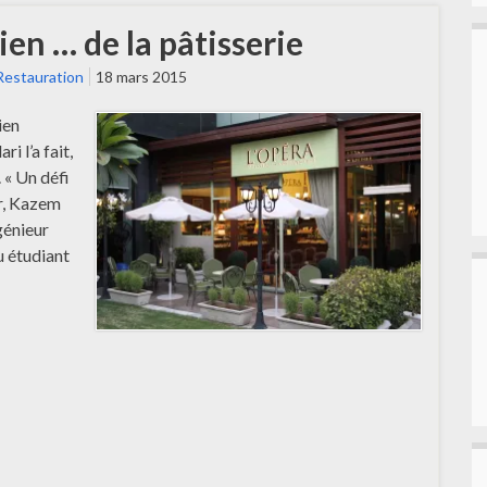
ien … de la pâtisserie
Restauration
18 mars 2015
ien
i l’a fait,
 « Un défi
r, Kazem
génieur
u étudiant