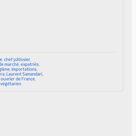
ge
,
chef pâtissier
,
de marché
,
expatriés
,
giène
,
importations
,
éra
,
Laurent Samandari
,
 ouvrier de France
,
,
végétarien