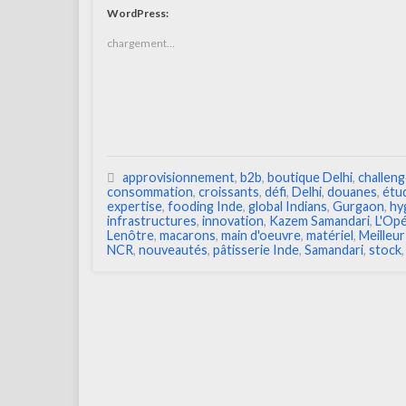
WordPress:
chargement…
approvisionnement
,
b2b
,
boutique Delhi
,
challen
consommation
,
croissants
,
défi
,
Delhi
,
douanes
,
étu
expertise
,
fooding Inde
,
global Indians
,
Gurgaon
,
hy
infrastructures
,
innovation
,
Kazem Samandari
,
L'Op
Lenôtre
,
macarons
,
main d'oeuvre
,
matériel
,
Meilleur
NCR
,
nouveautés
,
pâtisserie Inde
,
Samandari
,
stock