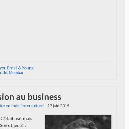
yer
,
Ernst & Young
,
ode
,
Mumbai
sion au business
re en Inde
,
Interculturel
17 juin 2015
C’était osé, mais
 Son objectif :