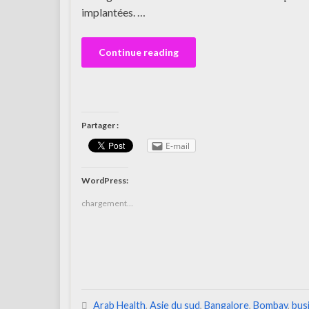
implantées. …
Continue reading
Partager :
E-mail
WordPress:
chargement…
Arab Health
,
Asie du sud
,
Bangalore
,
Bombay
,
bus