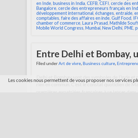
en Inde
,
business in India
,
CEFB
,
CEFI
,
cercle des en
Bangalore
,
cercle des entrepreneurs français en In
développement international
,
échanges
,
entraide
,
e
comptables
,
faire des affaires en inde
,
Gulf Food
,
IF
chamber of commerce
,
Laura Prasad
,
Mathilde Souf
Mobile World Congress
,
Mumbai
,
New Delhi
,
PME
,
p
Entre Delhi et Bombay, 
Filed under
Art de vivre
,
Business culture
,
Entreprend
Delhi et Bombay sont des symboles de l’Inde et p
Les cookies nous permettent de vous proposer nos services plu
rien en commun. C’est le constat quotidien de Mat
premières expatriées françaises à se lancer dans
l’agence MD Relocation & Consultancy, qui couvre 
ont trouvé dans ces différences l’équilibre néce
leur activité …
Continue reading