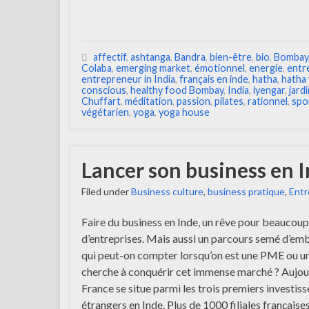
affectif
,
ashtanga
,
Bandra
,
bien-être
,
bio
,
Bombay
Colaba
,
emerging market
,
émotionnel
,
energie
,
entr
entrepreneur in India
,
français en inde
,
hatha
,
hatha 
conscious
,
healthy food Bombay
,
India
,
iyengar
,
jard
Chuffart
,
méditation
,
passion
,
pilates
,
rationnel
,
spo
végétarien
,
yoga
,
yoga house
Lancer son business en I
Filed under
Business culture
,
business pratique
,
Entr
Faire du business en Inde, un rêve pour beaucoup
d’entreprises. Mais aussi un parcours semé d’em
qui peut-on compter lorsqu’on est une PME ou un
cherche à conquérir cet immense marché ? Aujour
France se situe parmi les trois premiers investiss
étrangers en Inde. Plus de 1000 filiales française