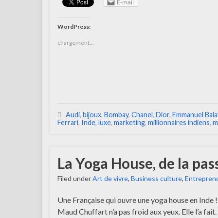
E-mail
WordPress:
chargement…
Audi
,
bijoux
,
Bombay
,
Chanel
,
Dior
,
Emmanuel Bala
Ferrari
,
Inde
,
luxe
,
marketing
,
millionnaires indiens
,
m
La Yoga House, de la pas
Filed under
Art de vivre
,
Business culture
,
Entreprend
Une Française qui ouvre une yoga house en Inde ! 
Maud Chuffart n’a pas froid aux yeux. Elle l’a fait.