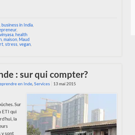
,
business in India
,
epreneur
,
vinyasa
,
health
in
,
maison
,
Maud
rt
,
stress
,
vegan
,
nde : sur qui compter?
eprendre en Inde
,
Services
13 mai 2015
bûches. Sur
 ETI qui
d’hui, la
eurs
s y sont