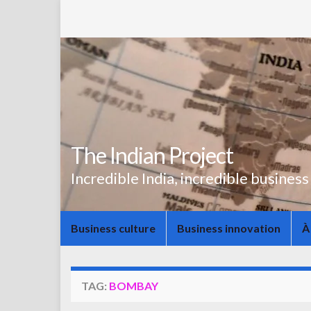
The Indian Project
Incredible India, incredible business
Business culture
Business innovation
À
TAG:
BOMBAY