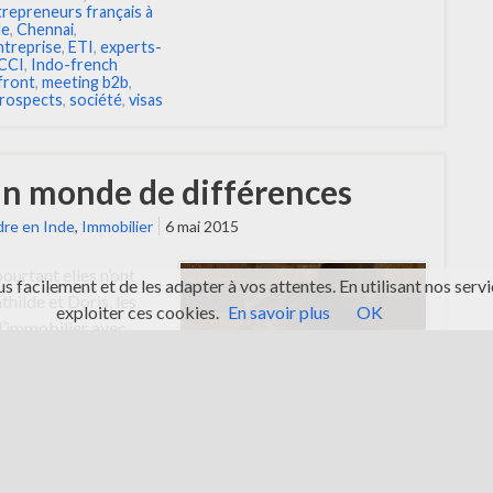
trepreneurs français à
de
,
Chennai
,
ntreprise
,
ETI
,
experts-
CCI
,
Indo-french
front
,
meeting b2b
,
rospects
,
société
,
visas
un monde de différences
re en Inde
,
Immobilier
6 mai 2015
ourtant elles n’ont
s facilement et de les adapter à vos attentes. En utilisant nos se
hilde et Doris, les
exploiter ces cookies.
En savoir plus
OK
 l’immobilier avec
les deux villes. Elles
ssaire pour développer