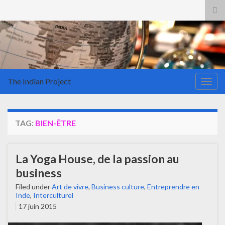
Tog
sea
for
The Indian Project
Togg
navig
TAG:
BIEN-ÊTRE
La Yoga House, de la passion au
business
Filed under
Art de vivre
,
Business culture
,
Entreprendre en
Inde
,
Interculturel
17 juin 2015