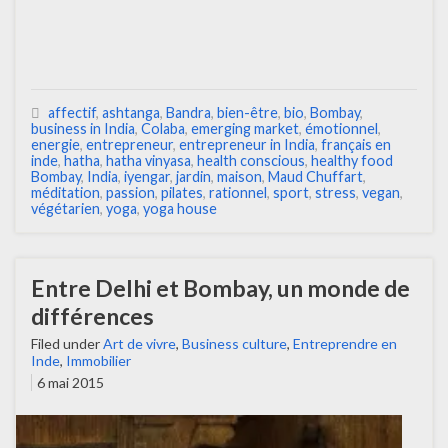
affectif
,
ashtanga
,
Bandra
,
bien-être
,
bio
,
Bombay
,
business in India
,
Colaba
,
emerging market
,
émotionnel
,
energie
,
entrepreneur
,
entrepreneur in India
,
français en
inde
,
hatha
,
hatha vinyasa
,
health conscious
,
healthy food
Bombay
,
India
,
iyengar
,
jardin
,
maison
,
Maud Chuffart
,
méditation
,
passion
,
pilates
,
rationnel
,
sport
,
stress
,
vegan
,
végétarien
,
yoga
,
yoga house
Entre Delhi et Bombay, un monde de
différences
Filed under
Art de vivre
,
Business culture
,
Entreprendre en
Inde
,
Immobilier
6 mai 2015