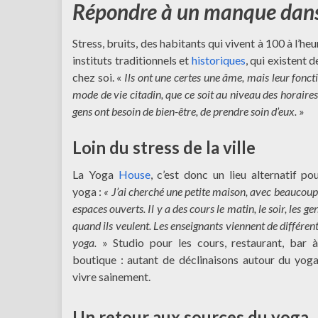
Répondre à un manque dans
Stress, bruits, des habitants qui vivent à 100 à l’he
instituts traditionnels et
historiques
, qui existent 
chez soi. «
Ils ont une certes une âme, mais leur fonc
mode de vie citadin, que ce soit au niveau des horaires
gens ont besoin de bien-être, de prendre soin d’eux.
»
Loin du stress de la ville
La Yoga
House
, c’est donc un lieu alternatif po
yoga :
« J’ai cherché une petite maison, avec beaucoup
espaces ouverts. Il y a des cours le matin, le soir, les g
quand ils veulent. Les enseignants viennent de différent
yoga.
» Studio pour les cours, restaurant, bar 
boutique : autant de déclinaisons autour du yoga 
vivre sainement.
Un retour aux sources du yoga