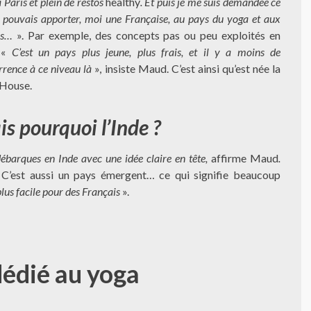
 Paris et plein de restos
healthy
. Et puis je me suis demandée ce
e pouvais apporter, moi une Française, au pays du yoga et aux
ns…
». Par exemple, des concepts pas ou peu exploités en
. «
C’est un pays plus jeune, plus frais, et il y a moins de
rrence à ce niveau là
», insiste Maud. C’est ainsi qu’est née la
House.
s pourquoi l’Inde ?
ébarques en Inde avec une idée claire en tête,
affirme Maud
.
»
C’est aussi un pays émergent… ce qui signifie beaucoup
plus facile pour des Français
».
édié au yoga