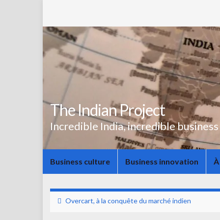
The Indian Project
Incredible India, incredible business
Business culture
Business innovation
À
Overcart, à la conquête du marché indien