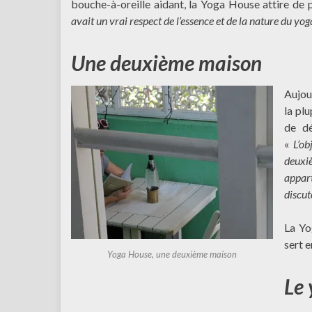
bouche-à-oreille aidant, la Yoga House attire de 
avait un vrai respect de l’essence et de la nature du yog
Une deuxième maison
Aujour
la pl
de dé
«
L’ob
deuxi
appar
discut
La Yo
sert 
Yoga House, une deuxième maison
Le 