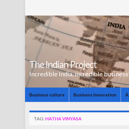
The Indian Project
Incredible India, incredible business
Business culture
Business innovation
À
TAG:
HATHA VINYASA