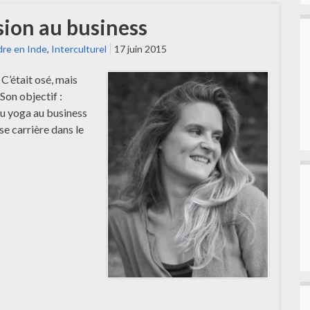
sion au business
re en Inde
,
Interculturel
17 juin 2015
C’était osé, mais
 Son objectif :
du yoga au business
e carrière dans le