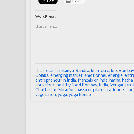
E-mail
WordPress:
chargement…
affectif
,
ashtanga
,
Bandra
,
bien-être
,
bio
,
Bombay
Colaba
,
emerging market
,
émotionnel
,
energie
,
entr
entrepreneur in India
,
français en inde
,
hatha
,
hatha 
conscious
,
healthy food Bombay
,
India
,
iyengar
,
jard
Chuffart
,
méditation
,
passion
,
pilates
,
rationnel
,
spo
végétarien
,
yoga
,
yoga house