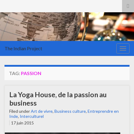
Tog
sea
for
The Indian Project
Togg
navig
TAG:
PASSION
La Yoga House, de la passion au
business
Filed under
Art de vivre
,
Business culture
,
Entreprendre en
Inde
,
Interculturel
17 juin 2015