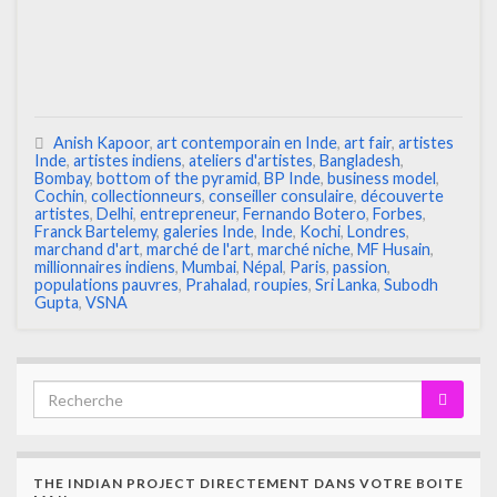
Anish Kapoor
,
art contemporain en Inde
,
art fair
,
artistes
Inde
,
artistes indiens
,
ateliers d'artistes
,
Bangladesh
,
Bombay
,
bottom of the pyramid
,
BP Inde
,
business model
,
Cochin
,
collectionneurs
,
conseiller consulaire
,
découverte
artistes
,
Delhi
,
entrepreneur
,
Fernando Botero
,
Forbes
,
Franck Bartelemy
,
galeries Inde
,
Inde
,
Kochi
,
Londres
,
marchand d'art
,
marché de l'art
,
marché niche
,
MF Husain
,
millionnaires indiens
,
Mumbai
,
Népal
,
Paris
,
passion
,
populations pauvres
,
Prahalad
,
roupies
,
Sri Lanka
,
Subodh
Gupta
,
VSNA
THE INDIAN PROJECT DIRECTEMENT DANS VOTRE BOITE