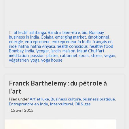
affectif
,
ashtanga
,
Bandra
,
bien-être
,
bio
,
Bombay
,
business in India
,
Colaba
,
emerging market
,
émotionnel
,
energie
,
entrepreneur
,
entrepreneur in India
,
français en
inde
,
hatha
,
hatha vinyasa
,
health conscious
,
healthy food
Bombay
,
India
,
iyengar
,
jardin
,
maison
,
Maud Chuffart
,
méditation
,
passion
,
pilates
,
rationnel
,
sport
,
stress
,
vegan
,
végétarien
,
yoga
,
yoga house
Franck Barthelemy : du pétrole à
l’art
Filed under
Art et luxe
,
Business culture
,
business pratique
,
Entreprendre en Inde
,
Interculturel
,
Oil & gas
15 avril 2015