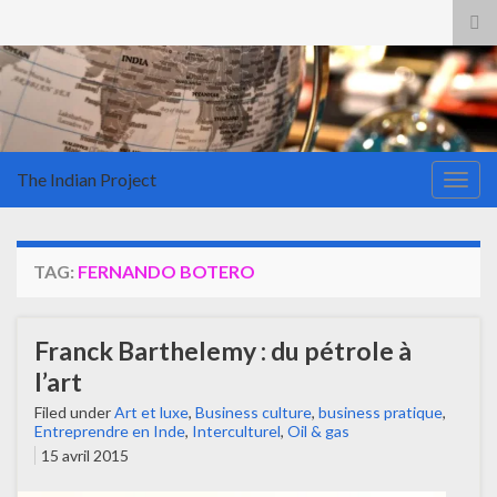
Tog
sea
for
The Indian Project
Togg
navig
TAG:
FERNANDO BOTERO
Franck Barthelemy : du pétrole à
l’art
Filed under
Art et luxe
,
Business culture
,
business pratique
,
Entreprendre en Inde
,
Interculturel
,
Oil & gas
15 avril 2015