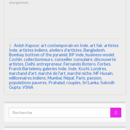
chargement…
Anish Kapoor
,
art contemporain en Inde
,
art fair
,
artistes
Inde
,
artistes indiens
,
ateliers d'artistes
,
Bangladesh
,
Bombay
,
bottom of the pyramid
,
BP Inde
,
business model
,
Cochin
,
collectionneurs
,
conseiller consulaire
,
découverte
artistes
,
Delhi
,
entrepreneur
,
Fernando Botero
,
Forbes
,
Franck Bartelemy
,
galeries Inde
,
Inde
,
Kochi
,
Londres
,
marchand d'art
,
marché de l'art
,
marché niche
,
MF Husain
,
millionnaires indiens
,
Mumbai
,
Népal
,
Paris
,
passion
,
populations pauvres
,
Prahalad
,
roupies
,
Sri Lanka
,
Subodh
Gupta
,
VSNA