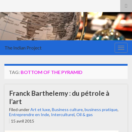
Tog
sea
for
The Indian Project
Togg
navig
TAG:
BOTTOM OF THE PYRAMID
Franck Barthelemy : du pétrole à
l’art
Filed under
Art et luxe
,
Business culture
,
business pratique
,
Entreprendre en Inde
,
Interculturel
,
Oil & gas
15 avril 2015