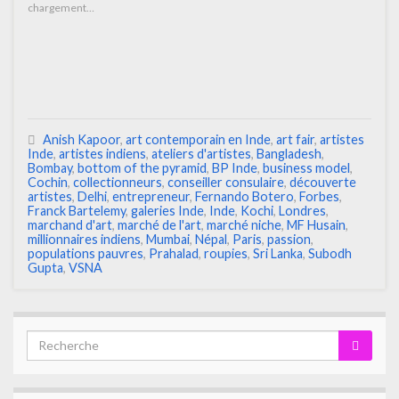
chargement…
Anish Kapoor
,
art contemporain en Inde
,
art fair
,
artistes
Inde
,
artistes indiens
,
ateliers d'artistes
,
Bangladesh
,
Bombay
,
bottom of the pyramid
,
BP Inde
,
business model
,
Cochin
,
collectionneurs
,
conseiller consulaire
,
découverte
artistes
,
Delhi
,
entrepreneur
,
Fernando Botero
,
Forbes
,
Franck Bartelemy
,
galeries Inde
,
Inde
,
Kochi
,
Londres
,
marchand d'art
,
marché de l'art
,
marché niche
,
MF Husain
,
millionnaires indiens
,
Mumbai
,
Népal
,
Paris
,
passion
,
populations pauvres
,
Prahalad
,
roupies
,
Sri Lanka
,
Subodh
Gupta
,
VSNA