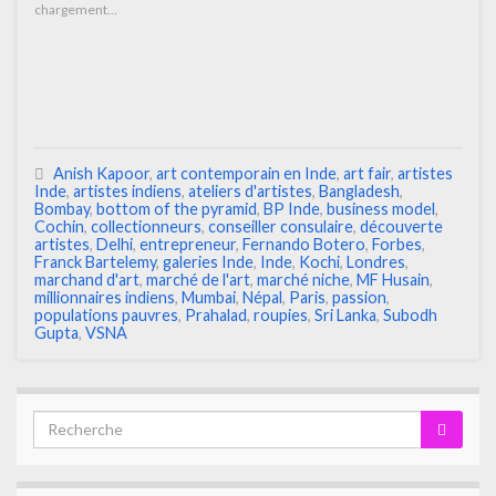
chargement…
Anish Kapoor
,
art contemporain en Inde
,
art fair
,
artistes
Inde
,
artistes indiens
,
ateliers d'artistes
,
Bangladesh
,
Bombay
,
bottom of the pyramid
,
BP Inde
,
business model
,
Cochin
,
collectionneurs
,
conseiller consulaire
,
découverte
artistes
,
Delhi
,
entrepreneur
,
Fernando Botero
,
Forbes
,
Franck Bartelemy
,
galeries Inde
,
Inde
,
Kochi
,
Londres
,
marchand d'art
,
marché de l'art
,
marché niche
,
MF Husain
,
millionnaires indiens
,
Mumbai
,
Népal
,
Paris
,
passion
,
populations pauvres
,
Prahalad
,
roupies
,
Sri Lanka
,
Subodh
Gupta
,
VSNA