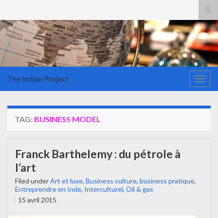
Tog
sea
for
The Indian Project
Togg
navig
TAG:
BUSINESS MODEL
Franck Barthelemy : du pétrole à
l’art
Filed under
Art et luxe
,
Business culture
,
business pratique
,
Entreprendre en Inde
,
Interculturel
,
Oil & gas
15 avril 2015