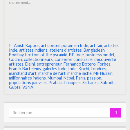
chargement…
Anish Kapoor
,
art contemporain en Inde
,
art fair
,
artistes
Inde
,
artistes indiens
,
ateliers d'artistes
,
Bangladesh
,
Bombay
,
bottom of the pyramid
,
BP Inde
,
business model
,
Cochin
,
collectionneurs
,
conseiller consulaire
,
découverte
artistes
,
Delhi
,
entrepreneur
,
Fernando Botero
,
Forbes
,
Franck Bartelemy
,
galeries Inde
,
Inde
,
Kochi
,
Londres
,
marchand d'art
,
marché de l'art
,
marché niche
,
MF Husain
,
millionnaires indiens
,
Mumbai
,
Népal
,
Paris
,
passion
,
populations pauvres
,
Prahalad
,
roupies
,
Sri Lanka
,
Subodh
Gupta
,
VSNA