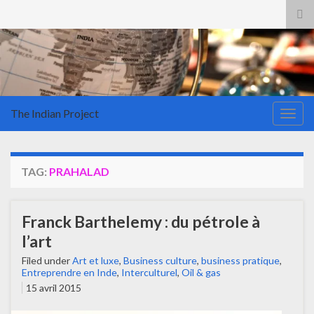
Tog
sea
for
The Indian Project
Togg
navig
TAG:
PRAHALAD
Franck Barthelemy : du pétrole à
l’art
Filed under
Art et luxe
,
Business culture
,
business pratique
,
Entreprendre en Inde
,
Interculturel
,
Oil & gas
15 avril 2015