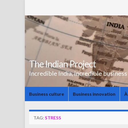
The Indian Project
Incredible India, incredible business
Business culture
Business innovation
À
TAG:
STRESS