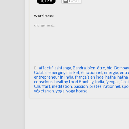
E-mail
WordPress:
chargement…
affectif
,
ashtanga
,
Bandra
,
bien-être
,
bio
,
Bombay
Colaba
,
emerging market
,
émotionnel
,
energie
,
entr
entrepreneur in India
,
français en inde
,
hatha
,
hatha 
conscious
,
healthy food Bombay
,
India
,
iyengar
,
jard
Chuffart
,
méditation
,
passion
,
pilates
,
rationnel
,
spo
végétarien
,
yoga
,
yoga house