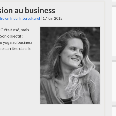
sion au business
re en Inde
,
Interculturel
17 juin 2015
C’était osé, mais
 Son objectif :
du yoga au business
e carrière dans le