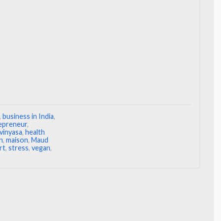
,
business in India
,
epreneur
,
vinyasa
,
health
in
,
maison
,
Maud
rt
,
stress
,
vegan
,