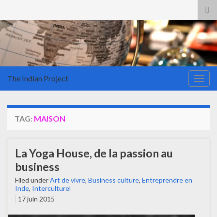
Tog
sea
for
The Indian Project
Togg
navig
TAG:
MAISON
La Yoga House, de la passion au
business
Filed under
Art de vivre
,
Business culture
,
Entreprendre en
Inde
,
Interculturel
17 juin 2015