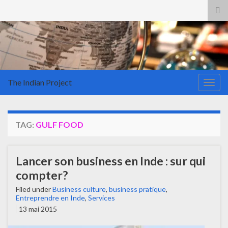
Tog
sea
for
The Indian Project
Togg
navig
TAG:
GULF FOOD
Lancer son business en Inde : sur qui
compter?
Filed under
Business culture
,
business pratique
,
Entreprendre en Inde
,
Services
13 mai 2015