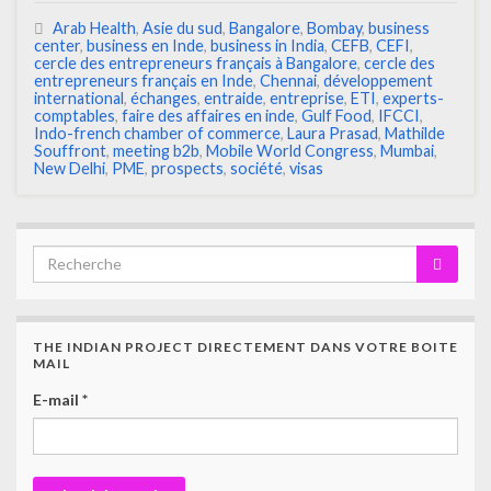
Arab Health
,
Asie du sud
,
Bangalore
,
Bombay
,
business
center
,
business en Inde
,
business in India
,
CEFB
,
CEFI
,
cercle des entrepreneurs français à Bangalore
,
cercle des
entrepreneurs français en Inde
,
Chennai
,
développement
international
,
échanges
,
entraide
,
entreprise
,
ETI
,
experts-
comptables
,
faire des affaires en inde
,
Gulf Food
,
IFCCI
,
Indo-french chamber of commerce
,
Laura Prasad
,
Mathilde
Souffront
,
meeting b2b
,
Mobile World Congress
,
Mumbai
,
New Delhi
,
PME
,
prospects
,
société
,
visas
THE INDIAN PROJECT DIRECTEMENT DANS VOTRE BOITE
MAIL
E-mail
*