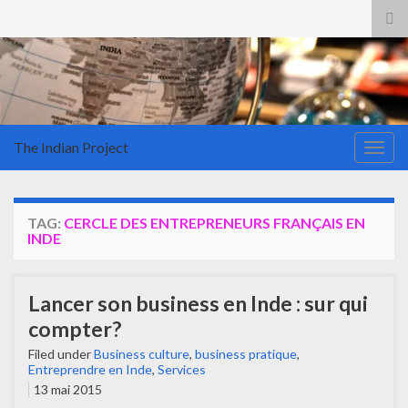
Tog
sea
for
The Indian Project
Togg
navig
TAG:
CERCLE DES ENTREPRENEURS FRANÇAIS EN
INDE
Lancer son business en Inde : sur qui
compter?
Filed under
Business culture
,
business pratique
,
Entreprendre en Inde
,
Services
13 mai 2015