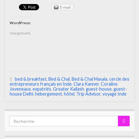
E-mail
WordPress:
chargement…
bed & breakfast
,
Bed & Chaï
,
Bed & Chaï Masala
,
cercle des
entrepreneurs français en Inde
,
Clara Kanner
,
Coraline
Joveneaux
,
expatriés
,
Greater Kailash
,
guest-house
,
guest-
house Delhi
,
hébergement
,
hôtel
,
Trip Advisor
,
voyage Inde