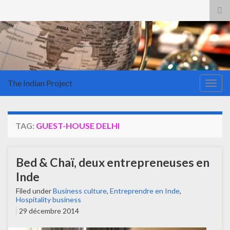
Tog
sea
for
The Indian Project
Togg
navig
TAG:
GUEST-HOUSE DELHI
Bed & Chaï, deux entrepreneuses en
Inde
Filed under
Business culture
,
Entreprendre en Inde
,
Hospitality business
29 décembre 2014