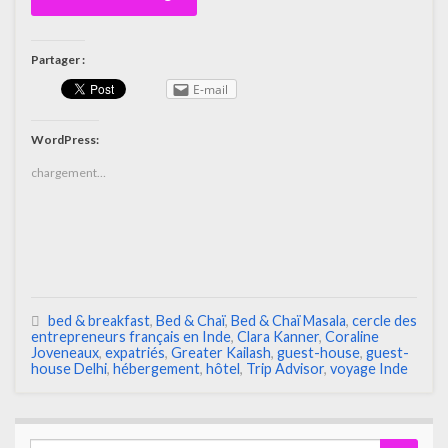
Partager :
E-mail
WordPress:
chargement…
bed & breakfast
,
Bed & Chaï
,
Bed & Chaï Masala
,
cercle des
entrepreneurs français en Inde
,
Clara Kanner
,
Coraline
Joveneaux
,
expatriés
,
Greater Kailash
,
guest-house
,
guest-
house Delhi
,
hébergement
,
hôtel
,
Trip Advisor
,
voyage Inde