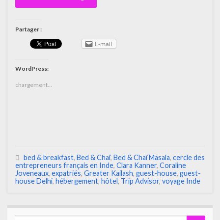
Partager :
E-mail
WordPress:
chargement…
bed & breakfast
,
Bed & Chaï
,
Bed & Chaï Masala
,
cercle des
entrepreneurs français en Inde
,
Clara Kanner
,
Coraline
Joveneaux
,
expatriés
,
Greater Kailash
,
guest-house
,
guest-
house Delhi
,
hébergement
,
hôtel
,
Trip Advisor
,
voyage Inde