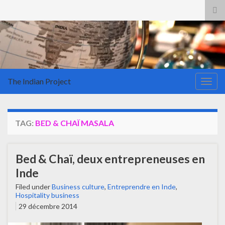
Tog
sea
for
The Indian Project
Togg
navig
TAG:
BED & CHAÏ MASALA
Bed & Chaï, deux entrepreneuses en
Inde
Filed under
Business culture
,
Entreprendre en Inde
,
Hospitality business
29 décembre 2014