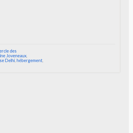
ercle des
ine Joveneaux
,
se Delhi
,
hébergement
,