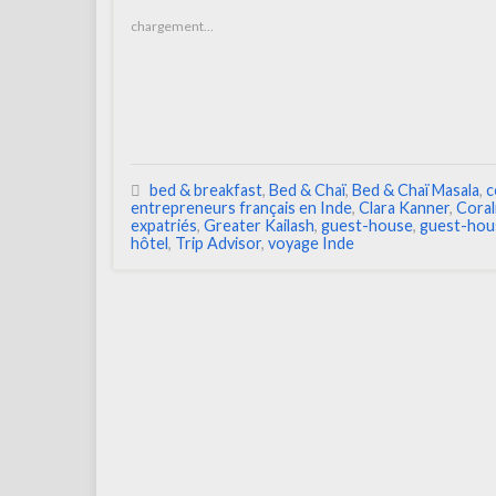
chargement…
bed & breakfast
,
Bed & Chaï
,
Bed & Chaï Masala
,
c
entrepreneurs français en Inde
,
Clara Kanner
,
Coral
expatriés
,
Greater Kailash
,
guest-house
,
guest-hou
hôtel
,
Trip Advisor
,
voyage Inde