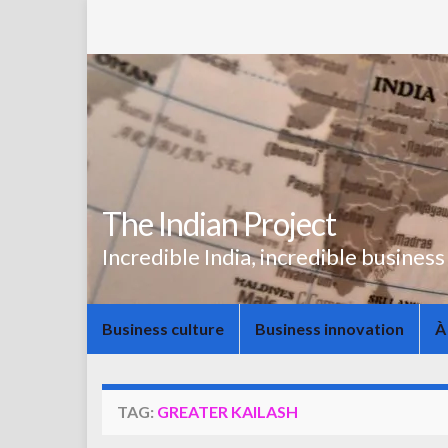
The Indian Project
Incredible India, incredible business
Business culture
Business innovation
À
TAG:
GREATER KAILASH