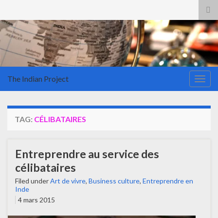
Tog
sea
for
The Indian Project
Togg
navig
TAG:
CÉLIBATAIRES
Entreprendre au service des
célibataires
Filed under
Art de vivre
,
Business culture
,
Entreprendre en
Inde
4 mars 2015