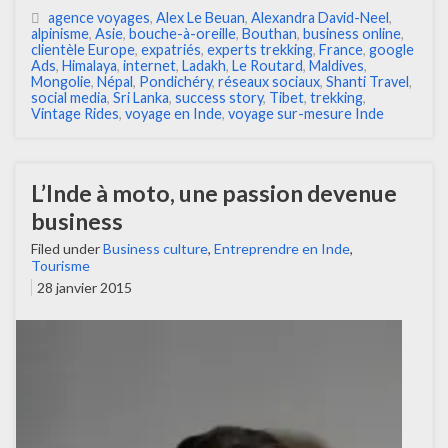
agence voyages
,
Alex Le Beuan
,
Alexandra David-Neel
,
alpinisme
,
Asie
,
bouche-à-oreille
,
Bouthan
,
business online
,
clientèle Europe
,
expatriés
,
experts trekking
,
France
,
google
Ads
,
Himalaya
,
internet
,
Ladakh
,
Le Routard
,
Maldives
,
Mongolie
,
Népal
,
Pondichéry
,
réseaux sociaux
,
Shanti Travel
,
social media
,
Sri Lanka
,
success story
,
Tibet
,
trekking
,
Vintage Rides
,
voyage en Inde
,
voyage sur-mesure Inde
L’Inde à moto, une passion devenue
business
Filed under
Business culture
,
Entreprendre en Inde
,
Tourisme
28 janvier 2015