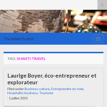
Tog
sea
for
The Indian Project
Togg
navig
TAG:
SHANTI TRAVEL
Laurige Boyer, éco-entrepreneur et
explorateur
Filed under
Business culture
,
Entreprendre en Inde
,
Hospitality business
,
Tourisme
1 juillet 2015