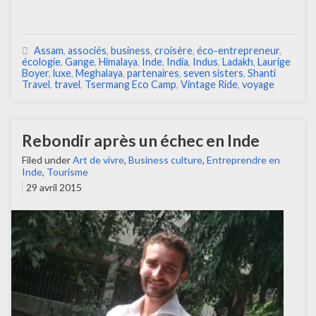
Assam
,
associés
,
business
,
croisère
,
éco-entrepreneur
,
écologie
,
Gange
,
Himalaya
,
Inde
,
India
,
Indus
,
Ladakh
,
Laurige
Boyer
,
luxe
,
Meghalaya
,
partenaires
,
seven sisters
,
Shanti
Travel
,
travel
,
Tsermang Eco Camp
,
Vintage Ride
,
voyage
Rebondir après un échec en Inde
Filed under
Art de vivre
,
Business culture
,
Entreprendre en
Inde
,
Tourisme
29 avril 2015