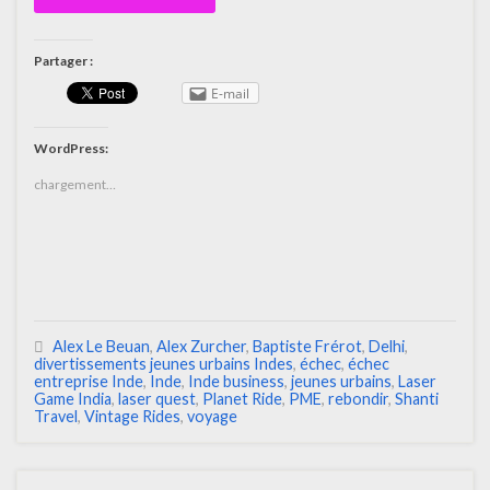
Partager :
E-mail
WordPress:
chargement…
Alex Le Beuan
,
Alex Zurcher
,
Baptiste Frérot
,
Delhi
,
divertissements jeunes urbains Indes
,
échec
,
échec
entreprise Inde
,
Inde
,
Inde business
,
jeunes urbains
,
Laser
Game India
,
laser quest
,
Planet Ride
,
PME
,
rebondir
,
Shanti
Travel
,
Vintage Rides
,
voyage