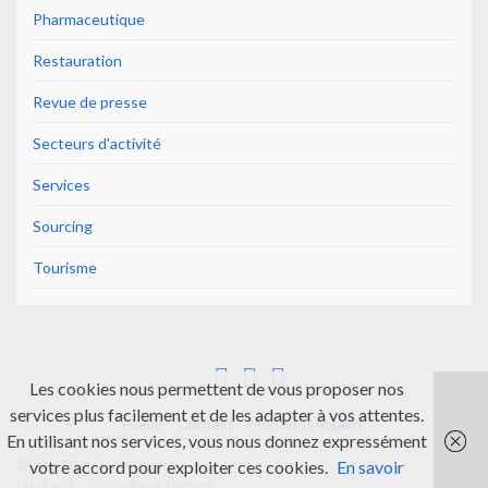
Pharmaceutique
Restauration
Revue de presse
Secteurs d'activité
Services
Sourcing
Tourisme
Les cookies nous permettent de vous proposer nos
services plus facilement et de les adapter à vos attentes.
Home
Contact
Mentions légales
En utilisant nos services, vous nous donnez expressément
votre accord pour exploiter ces cookies.
En savoir
© 2026 The Indian Project.
Made with
by
Graphene Themes
.