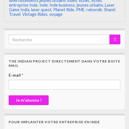
divertissements jeunes urbains Indes
,
échec
,
échec
entreprise Inde
,
Inde
,
Inde business
,
jeunes urbains
,
Laser
Game India
,
laser quest
,
Planet Ride
,
PME
,
rebondir
,
Shanti
Travel
,
Vintage Rides
,
voyage
THE INDIAN PROJECT DIRECTEMENT DANS VOTRE BOITE
MAIL
E-mail
*
POUR IMPLANTER VOTRE ENTREPRISE EN INDE