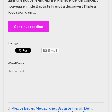
dans une nouvelle entreprise, Planet Ride. Un concept
nouveau en Inde Baptiste Frérot a découvert l’Inde à
l’occasion d’un …
Continue reading
Partager :
E-mail
WordPress:
chargement…
Alex Le Beuan
,
Alex Zurcher
,
Baptiste Frérot
,
Delhi
,