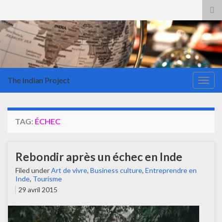
Tog
sea
for
The Indian Project
Togg
navig
TAG:
ÉCHEC
Rebondir après un échec en Inde
Filed under
Art de vivre
,
Business culture
,
Entreprendre en
Inde
,
Tourisme
29 avril 2015