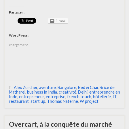
Partager :
E-mail
WordPress:
chargement…
Alex Zurcher
,
aventure
,
Bangalore
,
Bed & Chaï
,
Brice de
Matharel
,
business in India
,
créativité
,
Delhi
,
entreprendre en
Inde
,
entrepreneur
,
entreprise
,
french touch
,
hôtellerie
,
IT
,
restaurant
,
start up
,
Thomas Naterne
,
W project
Overcart, à la conquête du marché