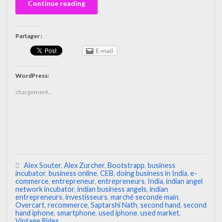
Continue reading
Partager :
E-mail
WordPress:
chargement…
Alex Souter
,
Alex Zurcher
,
Bootstrapp
,
business
incubator
,
business online
,
CEB
,
doing business in India
,
e-
commerce
,
entrepreneur
,
entrepreneurs
,
India
,
indian angel
network incubator
,
indian business angels
,
indian
entrepreneurs
,
investisseurs
,
marché seconde main
,
Overcart
,
recommerce
,
Saptarshi Nath
,
second hand
,
second
hand iphone
,
smartphone
,
used iphone
,
used market
,
Vintage Rides