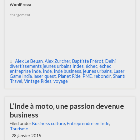
WordPress:
chargement…
Alex Le Beuan
,
Alex Zurcher
,
Baptiste Frérot
,
Delhi
,
divertissements jeunes urbains Indes
,
échec
,
échec
entreprise Inde
,
Inde
,
Inde business
,
jeunes urbains
,
Laser
Game India
,
laser quest
,
Planet Ride
,
PME
,
rebondir
,
Shanti
Travel
,
Vintage Rides
,
voyage
L’Inde à moto, une passion devenue
business
Filed under
Business culture
,
Entreprendre en Inde
,
Tourisme
28 janvier 2015