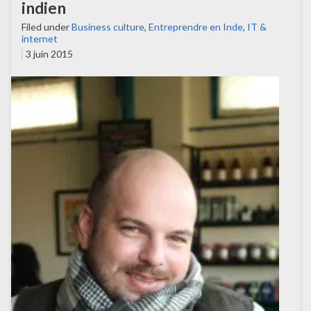
indien
Filed under
Business culture
,
Entreprendre en Inde
,
IT &
internet
3 juin 2015