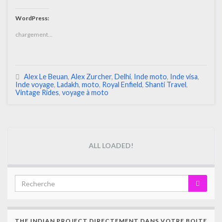
WordPress:
chargement…
Alex Le Beuan
,
Alex Zurcher
,
Delhi
,
Inde moto
,
Inde visa
,
Inde voyage
,
Ladakh
,
moto
,
Royal Enfield
,
Shanti Travel
,
Vintage Rides
,
voyage à moto
ALL LOADED!
THE INDIAN PROJECT DIRECTEMENT DANS VOTRE BOITE