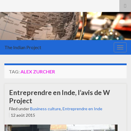
Tog
sea
for
The Indian Project
Togg
navig
TAG:
ALEX ZURCHER
Entreprendre en Inde, l’avis de W
Project
Filed under
Business culture
,
Entreprendre en Inde
12 août 2015