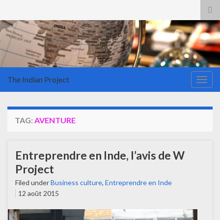
Tog
sea
for
The Indian Project
Togg
navig
TAG:
AVENTURE
Entreprendre en Inde, l’avis de W
Project
Filed under
Business culture
,
Entreprendre en Inde
12 août 2015