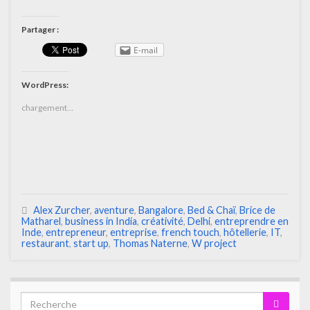
Partager :
E-mail
WordPress:
chargement…
Alex Zurcher
,
aventure
,
Bangalore
,
Bed & Chaï
,
Brice de
Matharel
,
business in India
,
créativité
,
Delhi
,
entreprendre en
Inde
,
entrepreneur
,
entreprise
,
french touch
,
hôtellerie
,
IT
,
restaurant
,
start up
,
Thomas Naterne
,
W project